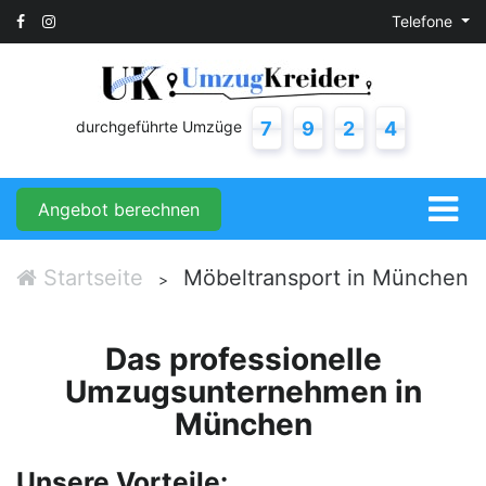
Telefone
durchgeführte Umzüge
7
9
2
4
Angebot berechnen
Startseite
Möbeltransport in München
>
Das professionelle
Umzugsunternehmen in
München
Unsere Vorteile: