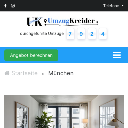
Telefone
durchgeführte Umzüge
7
9
2
4
Angebot berechnen
Startseite
München
>